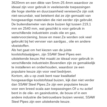
3620mm en een dikte van 5mm-25.4mm.waardoor ze
ideaal zijn voor gebruik in veeleisende toepassingen
die hoge sterkte en duurzaamheid vereisenZe zijn ook
niet-secundair, wat betekent dat ze zijn gemaakt van
hoogwaardige materialen die niet eerder zijn gebruikt.
De buitendiameter van deze buizen ligt tussen 219,1
mm en 2540 mm, wat geschikt is voor gebruik in
verschillende industrieën zoals olie en gas,
watervoorziening, bouw en meer.Ze worden ook veel
gebruikt bij het vervoer van aardgas., olie en andere
vloeistoffen.
Als het gaat om het kiezen van de juiste
koolstofstaalpijpen, zijn SSAW Steel Pipes een
uitstekende keuze.Het maakt ze ideaal voor gebruik in
verschillende industrieën.Bovendien zijn ze gemakkelijk
te installeren en onderhouden, waardoor ze een
populaire keuze zijn voor veel bedrijven.
Kortom, als u op zoek bent naar kwalitatief
hoogwaardige koolstofstaal buizen, kijk dan niet verder
dan SSAW Steel Pipes.Ze zijn een populaire keuze
voor een breed scala aan toepassingen.Of u nu actief
bent in de olie- en gasindustrie, de bouw of in een
andere industrie die betrouwbare buizen vereist, SSAW
Steel Pipes zijn een uitstekende keuze.