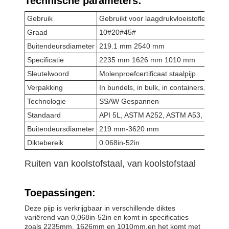
Technische parameters:
Gebruik
Gebruikt voor laagdrukvloeistoflevering
Graad
10#20#45#
Buitendeursdiameter
219.1 mm 2540 mm
Specificatie
2235 mm 1626 mm 1010 mm
Sleutelwoord
Molenproefcertificaat staalpijp
Verpakking
In bundels, in bulk, in containers, in bul
Technologie
SSAW Gespannen
Standaard
API 5L, ASTM A252, ASTM A53, EN102
Buitendeursdiameter
219 mm-3620 mm
Diktebereik
0.068in-52in
Ruiten van koolstofstaal, van koolstofstaal
Toepassingen:
Deze pijp is verkrijgbaar in verschillende diktes
variërend van 0,068in-52in en komt in specificaties
zoals 2235mm, 1626mm en 1010mm.en het komt met