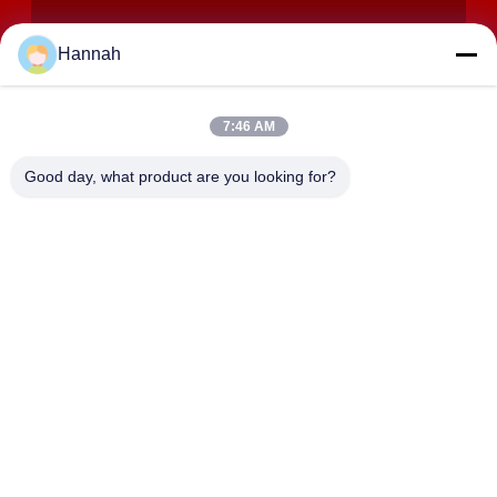
Hannah
7:46 AM
VERZENDEN
Good day, what product are you looking for?
ADRES
Zalen 2408,2409,2410, Huakun-de Bouw, No.200-Sectie 2
Xiangfu-de Weg van het Oosten, Dongjing-Straat, Yuhua-
District, Tchang-cha, China
JOHO STEEL CO., LTD