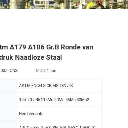
stm A179 A106 Gr.B Ronde van
druk Naadloze Staal
500/TONS
MOQ:
1 ton
ASTM ENGELS GB AISI DIN JIS
10#.20#.45#15Mn.20Mn.45Mn.30Mn2
Heet verzinkt
API, Ce, Bsi, RoHS, SNI, BIB, SASO, PVOC, SONCAP, SABS, Si