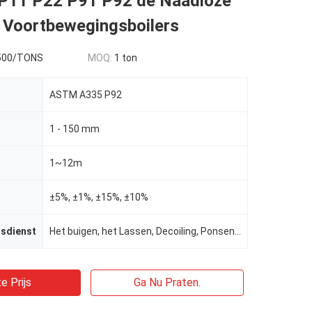
P11 P22 P91 P92 de Naadloze
r Voortbewegingsboilers
500/TONS
MOQ:
1 ton
ASTM A335 P92
1 - 150 mm
1~12m
±5%, ±1%, ±15%, ±10%
gsdienst
Het buigen, het Lassen, Decoiling, Ponsen, het Snijden
e Prijs
Ga Nu Praten.