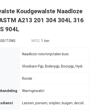
lste Koudgewalste Naadloze
p ASTM A213 201 304 304L 316
S 904L
500/TONS
MOQ:
1 ton
Naadloze roestvrijstalen buis
Vloeibare Pijp, Boilerpijp, Boorpijp, Hydraulische Pijp, Gas
Ronde
ehandeling
Warmgewalst
gsdienst
Lassen, ponsen, snijden, buigen, decoilen