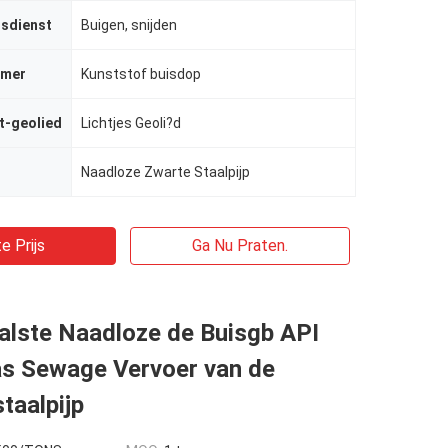
gsdienst
Buigen, snijden
rmer
Kunststof buisdop
et-geolied
Lichtjes Geoli?d
Naadloze Zwarte Staalpijp
e Prijs
Ga Nu Praten.
lste Naadloze de Buisgb API
as Sewage Vervoer van de
taalpijp