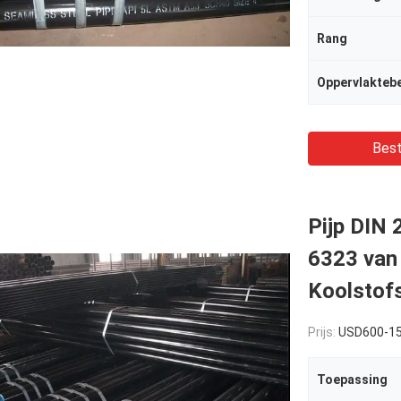
Rang
Oppervlakteb
Best
Pijp DIN
6323 van 
Koolstofs
Prijs:
USD600-1
Toepassing