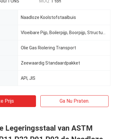
500/TONS
MOQ:
1 ton
Naadloze Koolstofstaalbuis
Vloeibare Pijp, Boilerpijp, Boorpijp, Structuurpijp
Olie Gas Riolering Transport
Zeewaardig Standaardpakket
API, JIS
e Prijs
Ga Nu Praten.
de Legeringsstaal van ASTM