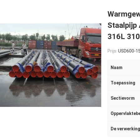
Warmgewa
Staalpij
316L 310
Prijs:
USD600-1
Naam
Toepassing
Sectievorm
Oppervlakteb
De verwerkin