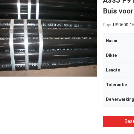
A335 P9 
Buis voo
Prijs:
USD600-1
Naam
Dikte
Lengte
Tolerantie
De verwerkin
Best