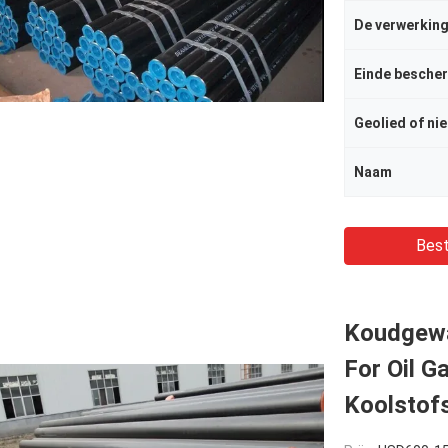
De verwerkin
Einde besche
Geolied of ni
Naam
Best
Koudgewa
For Oil G
Koolstofs