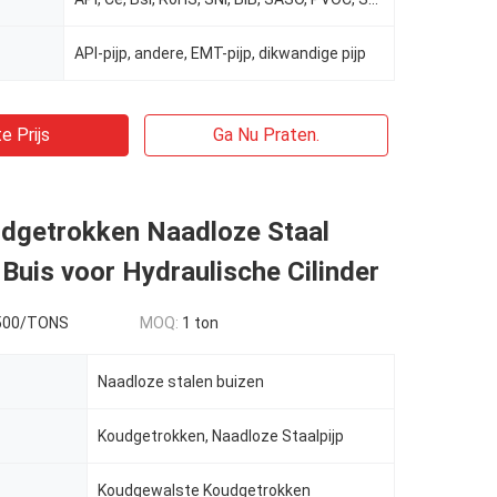
API-pijp, andere, EMT-pijp, dikwandige pijp
e Prijs
Ga Nu Praten.
dgetrokken Naadloze Staal
Buis voor Hydraulische Cilinder
500/TONS
MOQ:
1 ton
Naadloze stalen buizen
Koudgetrokken, Naadloze Staalpijp
Koudgewalste Koudgetrokken