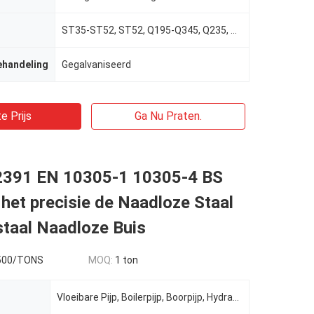
ST35-ST52, ST52, Q195-Q345, Q235, Q345, 10#-45#
ehandeling
Gegalvaniseerd
e Prijs
Ga Nu Praten.
 2391 EN 10305-1 10305-4 BS
het precisie de Naadloze Staal
taal Naadloze Buis
500/TONS
MOQ:
1 ton
Vloeibare Pijp, Boilerpijp, Boorpijp, Hydraulische Pijp, Gas