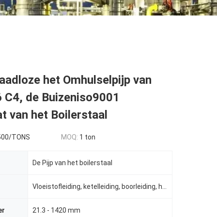
aadloze het Omhulselpijp van
 C4, de Buizeniso9001
at van het Boilerstaal
500/TONS
MOQ:
1 ton
De Pijp van het boilerstaal
Vloeistofleiding, ketelleiding, boorleiding, hydraulische leiding
er
21.3 - 1420 mm