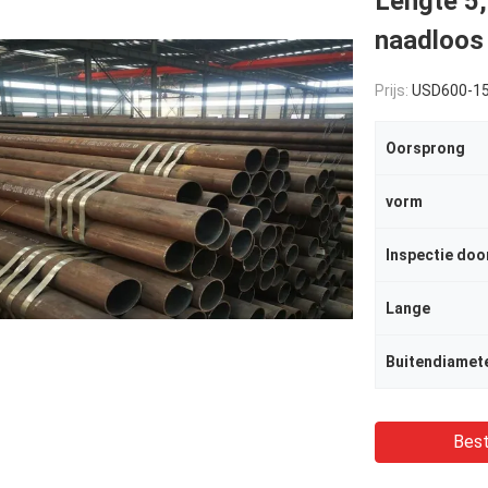
Lengte 
naadloos 
Prijs:
USD600-1
Oorsprong
vorm
Inspectie doo
Lange
Buitendiamet
Best