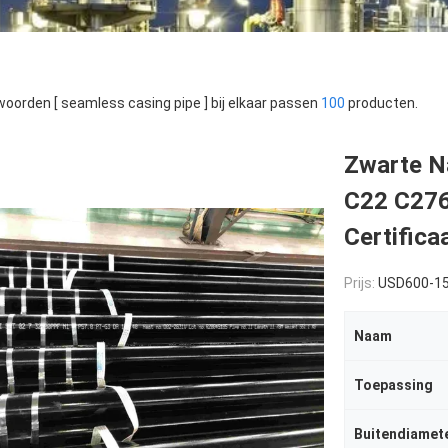
oorden [ seamless casing pipe ] bij elkaar passen
100
producten.
Zwarte N
C22 C276
Certifica
Prijs:
USD600-1
Naam
Toepassing
Buitendiamet