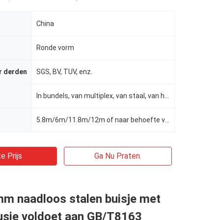
China
Ronde vorm
r derden
SGS, BV, TUV, enz.
In bundels, van multiplex, van staal, van hout, enz.
5.8m/6m/11.8m/12m of naar behoefte van de klant
e Prijs
Ga Nu Praten.
mm naadloos stalen buisje met
rusie voldoet aan GB/T8163