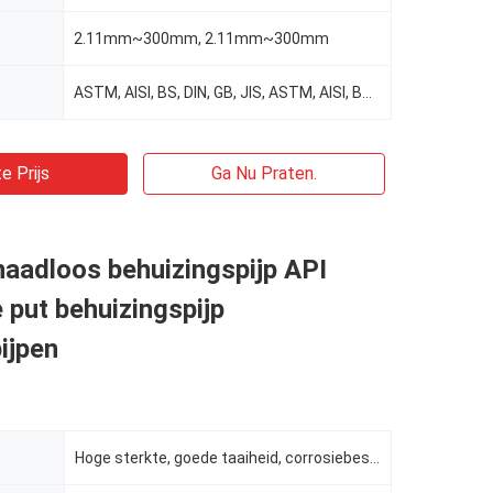
2.11mm~300mm, 2.11mm~300mm
ASTM, AISI, BS, DIN, GB, JIS, ASTM, AISI, BS, DIN, GB, JIS
e Prijs
Ga Nu Praten.
aadloos behuizingspijp API
e put behuizingspijp
ijpen
Hoge sterkte, goede taaiheid, corrosiebestendigheid