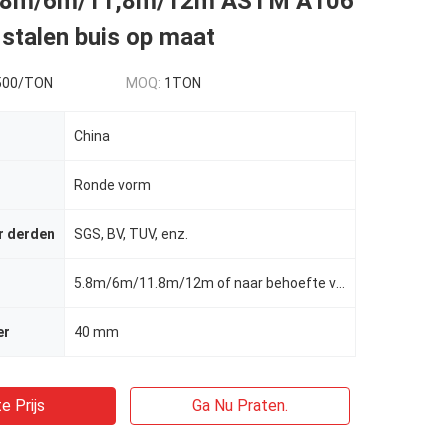
5,8m/6m/11,8m/12m ASTM A106
stalen buis op maat
500/TON
MOQ:
1TON
China
Ronde vorm
r derden
SGS, BV, TUV, enz.
5.8m/6m/11.8m/12m of naar behoefte van de klant
er
40 mm
e Prijs
Ga Nu Praten.