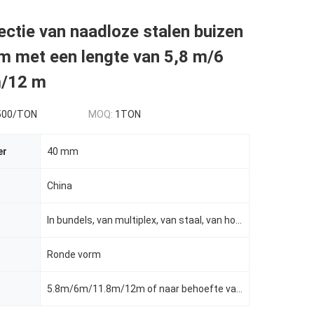
ctie van naadloze stalen buizen
m met een lengte van 5,8 m/6
m/12 m
500/TON
MOQ:
1TON
er
40 mm
China
In bundels, van multiplex, van staal, van hout, enz.
Ronde vorm
5.8m/6m/11.8m/12m of naar behoefte van de klant