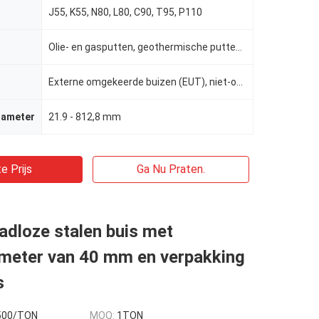
J55, K55, N80, L80, C90, T95, P110
Olie- en gasputten, geothermische putten, waterputten
Externe omgekeerde buizen (EUT), niet-omgekeerde buizen (NUT)
iameter
21.9 - 812,8 mm
e Prijs
Ga Nu Praten.
adloze stalen buis met
ameter van 40 mm en verpakking
s
500/TON
MOQ:
1TON