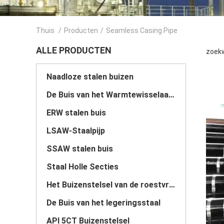
Thuis
/
Producten
/
Seamless Casing Pipe
ALLE PRODUCTEN
zoekw
Naadloze stalen buizen
De Buis van het Warmtewisselaarstaal
ERW stalen buis
LSAW-Staalpijp
SSAW stalen buis
Staal Holle Secties
Het Buizenstelsel van de roestvrij staalpijp
De Buis van het legeringsstaal
API 5CT Buizenstelsel