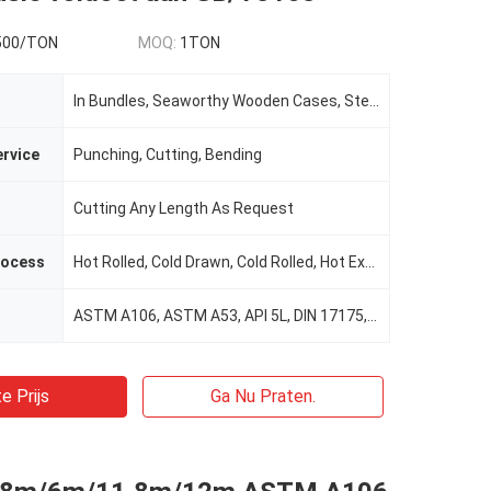
500/TON
MOQ:
1TON
In Bundles, Seaworthy Wooden Cases, Steel Framed Cases, Or As Required
rvice
Punching, Cutting, Bending
Cutting Any Length As Request
rocess
Hot Rolled, Cold Drawn, Cold Rolled, Hot Extrusion
ASTM A106, ASTM A53, API 5L, DIN 17175, GB/T8162, GB/T8163
e Prijs
Ga Nu Praten.