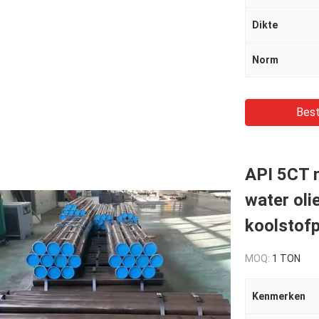
Dikte
Norm
Best
API 5CT n
water oli
koolstofp
MOQ:
1 TON
Kenmerken