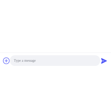
Citaten worden regelmatig bijgewerkt, laat ons alsjeblieft uw
e-mail achter, we zullen u binnenkort contacteren om De
laatste catalogus.
VERZENDEN
Photo
ADRES
Video Call
Zalen 2408,2409,2410, Huakun-de Bouw, No.200-Sectie 2
Audio Call