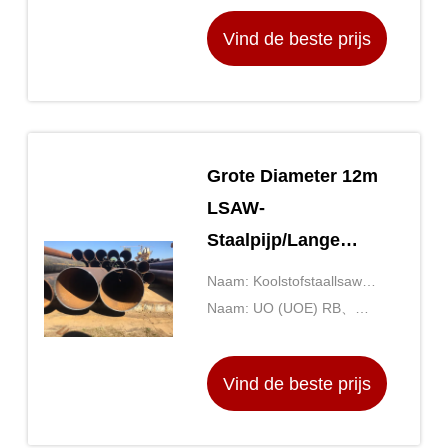
boog
Vind de beste prijs
Grote Diameter 12m
LSAW-
Staalpijp/Lange
Rechte Naad laste
Naam: Koolstofstaallsaw
Staalpijp
Pijp
Naam: UO (UOE) RB、
(RBE)、 JCO (JCOE, COE)
Vind de beste prijs