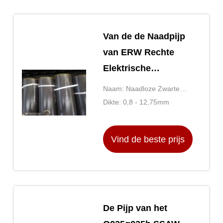
Van de de Naadpijp
van ERW Rechte
Elektrische
Weerstand Gelaste
Naam: Naadloze Zwarte
het Staalpijp DN6
Staalpijp
Dikte: 0,8 - 12,75mm
DN50
Vind de beste prijs
De Pijp van het