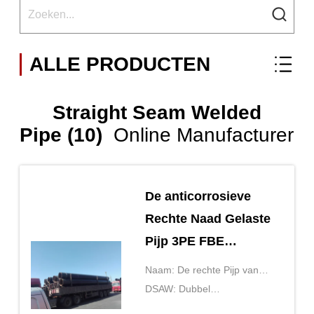
ALLE PRODUCTEN
Straight Seam Welded
Pipe (10)
Online Manufacturer
De anticorrosieve
Rechte Naad Gelaste
Pijp 3PE FBE
bedekte Chinese
Naam: De rechte Pijp van
Staalpijp met een
het Naadstaal
DSAW: Dubbel
laag
Ondergedompelde gelaste