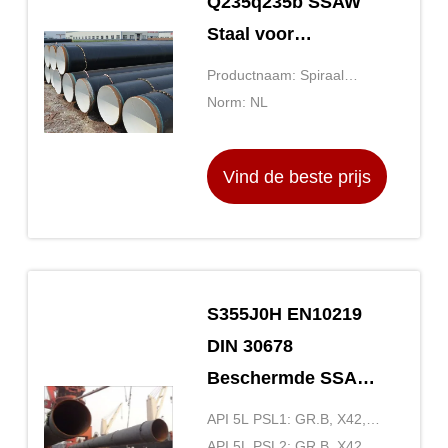
Q235q235b SSAW
Staal voor
Aardgasleidingsiso9001
Productnaam: Spiraal
Certificatie
Gelaste Staalpijp
Norm: NL
Vind de beste prijs
S355J0H EN10219
DIN 30678
Beschermde SSAW-
staalpijpen ASTM
API 5L PSL1: GR.B, X42,
A252 GR.2
X46, X52, X56, X60, X65,
API 5L PSL2: GR.B, X42,