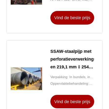
X70
X46, X52, X56, X60, X65,
X70, X80
Vind de beste prijs
SSAW-staalpijp met
perforatieverwerkingsservi
en 219,1 mm ‡ 2540
mm buitendiameter
Verpakking: In bundels, in
voor
bulk, in containers, in
Oppervlaktebehandeling:
bouwtoepassingen
bulkvaten
Geoliede, zwarte verf, 3PE-
coating
Vind de beste prijs