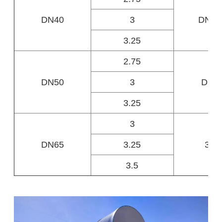
DN40
3
DN20
3.25
2.75
DN50
3
D25
3.25
3
DN65
3.25
300
3.5