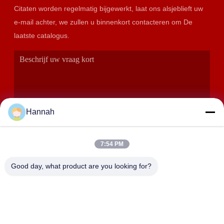
Citaten worden regelmatig bijgewerkt, laat ons alsjeblieft uw
e-mail achter, we zullen u binnenkort contacteren om De
laatste catalogus.
Hannah
7:54 PM
VERZENDEN
Good day, what product are you looking for?
ADRES
Zalen 2408,2409,2410, Huakun-de Bouw, No.200-Sectie 2