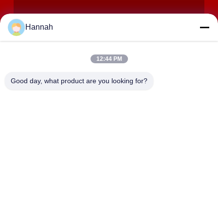
Hannah
12:44 PM
VERZENDEN
Good day, what product are you looking for?
ADRES
Zalen 2408,2409,2410, Huakun-de Bouw, No.200-Sectie 2
Xiangfu-de Weg van het Oosten, Dongjing-Straat, Yuhua-
District, Tchang-cha, China
JOHO STEEL CO., LTD