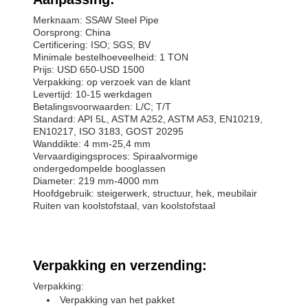
Merknaam: SSAW Steel Pipe
Oorsprong: China
Certificering: ISO; SGS; BV
Minimale bestelhoeveelheid: 1 TON
Prijs: USD 650-USD 1500
Verpakking: op verzoek van de klant
Levertijd: 10-15 werkdagen
Betalingsvoorwaarden: L/C; T/T
Standard: API 5L, ASTM A252, ASTM A53, EN10219,
EN10217, ISO 3183, GOST 20295
Wanddikte: 4 mm-25,4 mm
Vervaardigingsproces: Spiraalvormige
ondergedompelde booglassen
Diameter: 219 mm-4000 mm
Hoofdgebruik: steigerwerk, structuur, hek, meubilair
Ruiten van koolstofstaal, van koolstofstaal
Verpakking en verzending:
Verpakking:
Verpakking van het pakket