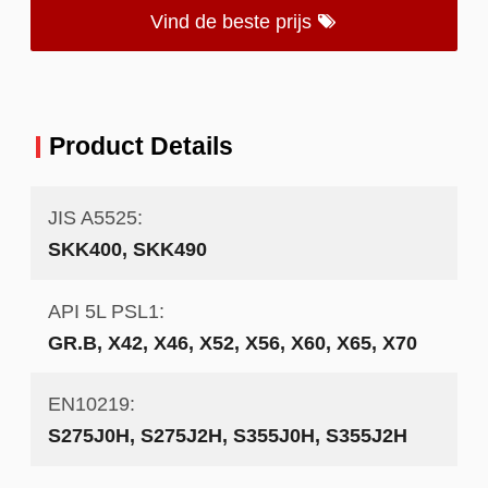
Vind de beste prijs
Product Details
JIS A5525:
SKK400, SKK490
API 5L PSL1:
GR.B, X42, X46, X52, X56, X60, X65, X70
EN10219:
S275J0H, S275J2H, S355J0H, S355J2H