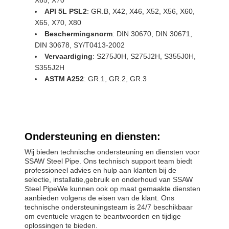
API 5L PSL2
: GR.B, X42, X46, X52, X56, X60,
X65, X70, X80
Beschermingsnorm
: DIN 30670, DIN 30671,
DIN 30678, SY/T0413-2002
Vervaardiging
: S275J0H, S275J2H, S355J0H,
S355J2H
ASTM A252
: GR.1, GR.2, GR.3
Ondersteuning en diensten:
Wij bieden technische ondersteuning en diensten voor
SSAW Steel Pipe. Ons technisch support team biedt
professioneel advies en hulp aan klanten bij de
selectie, installatie,gebruik en onderhoud van SSAW
Steel PipeWe kunnen ook op maat gemaakte diensten
aanbieden volgens de eisen van de klant. Ons
technische ondersteuningsteam is 24/7 beschikbaar
om eventuele vragen te beantwoorden en tijdige
oplossingen te bieden.