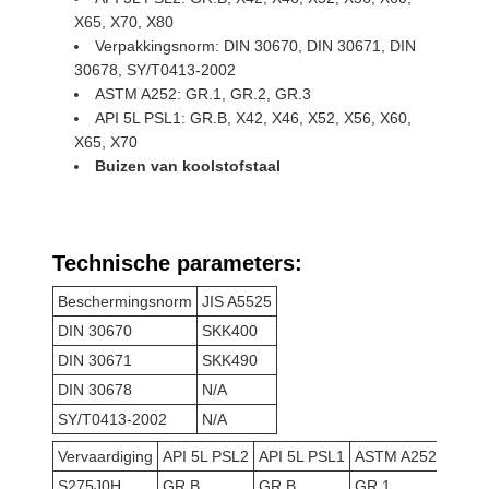
X65, X70, X80
Verpakkingsnorm: DIN 30670, DIN 30671, DIN
30678, SY/T0413-2002
ASTM A252: GR.1, GR.2, GR.3
API 5L PSL1: GR.B, X42, X46, X52, X56, X60,
X65, X70
Buizen van koolstofstaal
Technische parameters:
Beschermingsnorm
JIS A5525
DIN 30670
SKK400
DIN 30671
SKK490
DIN 30678
N/A
SY/T0413-2002
N/A
Vervaardiging
API 5L PSL2
API 5L PSL1
ASTM A252
S275J0H
GR.B
GR.B
GR.1