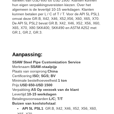
varieert van USD 650 tot USD 1500. Klanten kunnen
hun eigen verpakkingsvereisten kiezen. Over het
algemeen is de levertijd 10-15 werkdagen. Klanten
kunnen betalen per L / C of T / T. Voor de API 5L PSL1
omvat deze GR.B, X42, X46, X52,X56, X60, X65, X70.
De API 5L PSL2 bevat GR.B, X42, X46, X52, X56, X60,
X65, X70, X80.SKK400, SKK490 en ASTM A252 met
GR.1, GR.2, GR.3.
Aanpassing:
SSAW Steel Pipe Customization Service
Merknaam:
SSAW-staalpijp
Plaats van oorsprong:
China
Certificering:
ISO; SGS; BV
Minimale bestelhoeveelheid:
1 ton
Prijs:
USD 650-USD 1500
Verpakking:
AS Op verzoek van de klant
Levertijd:
10-15 werkdagen
Betalingsvoorwaarden:
L/C; T/T
Buizen van koolstofstaal
:
API 5L PSL1
: GR.B, X42, X46, X52, X56, X60,
X65, X70