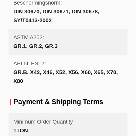
Beschermingsnorm:
DIN 30670, DIN 30671, DIN 30678,
SY/T0413-2002
ASTM A252:
GR.1, GR.2, GR.3
API 5L PSL2:
GR.B, X42, X46, X52, X56, X60, X65, X70,
X80
Payment & Shipping Terms
Minimum Order Quantity
1TON