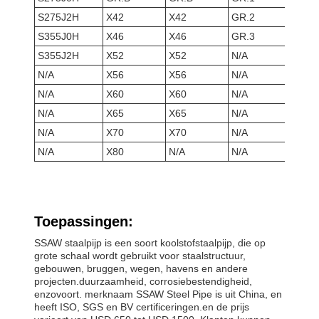
S275J2H
X42
X42
GR.2
S355J0H
X46
X46
GR.3
S355J2H
X52
X52
N/A
N/A
X56
X56
N/A
N/A
X60
X60
N/A
N/A
X65
X65
N/A
N/A
X70
X70
N/A
N/A
X80
N/A
N/A
Toepassingen:
SSAW staalpijp is een soort koolstofstaalpijp, die op
grote schaal wordt gebruikt voor staalstructuur,
gebouwen, bruggen, wegen, havens en andere
projecten.duurzaamheid, corrosiebestendigheid,
enzovoort. merknaam SSAW Steel Pipe is uit China, en
heeft ISO, SGS en BV certificeringen.en de prijs