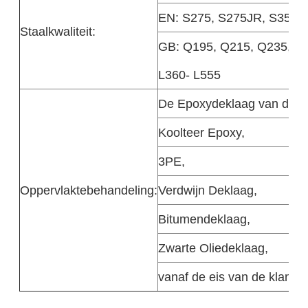
EN: S275, S275JR, S355J
Staalkwaliteit:
GB: Q195, Q215, Q235, Q3
L360- L555
De Epoxydeklaag van de fu
Koolteer Epoxy,
3PE,
Oppervlaktebehandeling:
Verdwijn Deklaag,
Bitumendeklaag,
Zwarte Oliedeklaag,
vanaf de eis van de klant.