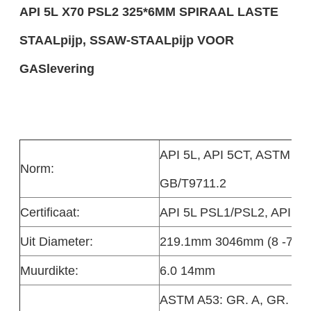
API 5L X70 PSL2 325*6MM SPIRAAL LASTE
STAALpijp, SSAW-STAALpijp VOOR
GASlevering
API 5L, API 5CT, ASTM 53
Norm:
GB/T9711.2
Certificaat:
API 5L PSL1/PSL2, API 5
Uit Diameter:
219.1mm 3046mm (8 -72“)
Muurdikte:
6.0 14mm
ASTM A53: GR. A, GR. B, 