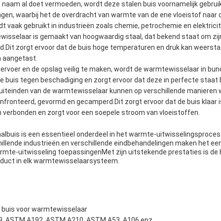
 naam al doet vermoeden, wordt deze stalen buis voornamelijk gebrui
gen, waarbij het de overdracht van warmte van de ene vloeistof naar 
t vaak gebruikt in industrieën zoals chemie, petrochemie en elektrici
isselaar is gemaakt van hoogwaardig staal, dat bekend staat om zij
d.Dit zorgt ervoor dat de buis hoge temperaturen en druk kan weerst
n aangetast.
ervoer en de opslag veilig te maken, wordt de warmtewisselaar in bu
 buis tegen beschadiging en zorgt ervoor dat deze in perfecte staat b
uiteinden van de warmtewisselaar kunnen op verschillende manieren
nfronteerd, gevormd en gecamperd.Dit zorgt ervoor dat de buis klaar 
verbonden en zorgt voor een soepele stroom van vloeistoffen.
lbuis is een essentieel onderdeel in het warmte-uitwisselingsproces
chillende industrieën.en verschillende eindbehandelingen maken het e
armte-uitwisseling toepassingenMet zijn uitstekende prestaties is de
duct in elk warmtewisselaarsysteem.
 buis voor warmtewisselaar
9, ASTM A192, ASTM A210, ASTM A53, A106 enz.