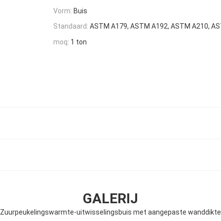
Vorm:
Buis
Standaard:
ASTM A179, ASTM A192, ASTM A210, AST
moq:
1 ton
GALERIJ
Zuurpeukelingswarmte-uitwisselingsbuis met aangepaste wanddikte