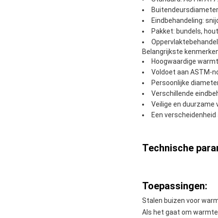
Buitendeursdiameter
Eindbehandeling: sni
Pakket: bundels, hou
Oppervlaktebehandelin
Belangrijkste kenmerken
Hoogwaardige warmte
Voldoet aan ASTM-no
Persoonlijke diamete
Verschillende eindbe
Veilige en duurzame 
Een verscheidenheid 
Technische para
Toepassingen:
Stalen buizen voor war
Als het gaat om warmte-u