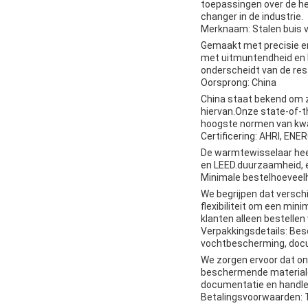
toepassingen over de he
changer in de industrie.
Merknaam: Stalen buis 
Gemaakt met precisie en
met uitmuntendheid en b
onderscheidt van de res
Oorsprong: China
China staat bekend om z
hiervan.Onze state-of-t
hoogste normen van kwal
Certificering: AHRI, EN
De warmtewisselaar hee
en LEED.duurzaamheid, e
Minimale bestelhoeveel
We begrijpen dat versch
flexibiliteit om een mi
klanten alleen bestelle
Verpakkingsdetails: Besc
vochtbescherming, docu
We zorgen ervoor dat on
beschermende materialen
documentatie en handlei
Betalingsvoorwaarden: 