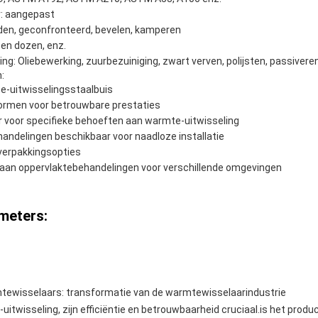
: aangepast
jden, geconfronteerd, bevelen, kamperen
ten dozen, enz.
g: Oliebewerking, zuurbezuiniging, zwart verven, polijsten, passivere
:
-uitwisselingsstaalbuis
rmen voor betrouwbare prestaties
r voor specifieke behoeften aan warmte-uitwisseling
handelingen beschikbaar voor naadloze installatie
verpakkingsopties
aan oppervlaktebehandelingen voor verschillende omgevingen
meters:
mtewisselaars: transformatie van de warmtewisselaarindustrie
itwisseling, zijn efficiëntie en betrouwbaarheid cruciaal.is het produc