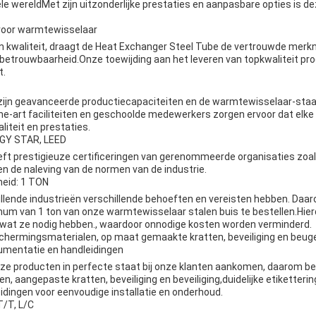
le wereldMet zijn uitzonderlijke prestaties en aanpasbare opties is d
voor warmtewisselaar
 kwaliteit, draagt de Heat Exchanger Steel Tube de vertrouwde merk
etrouwbaarheid.Onze toewijding aan het leveren van topkwaliteit pro
t.
ijn geavanceerde productiecapaciteiten en de warmtewisselaar-staal
he-art faciliteiten en geschoolde medewerkers zorgen ervoor dat elke 
iteit en prestaties.
ERGY STAR, LEED
ft prestigieuze certificeringen van gerenommeerde organisaties zo
n de naleving van de normen van de industrie.
heid: 1 TON
illende industrieën verschillende behoeften en vereisten hebben. Daa
nimum van 1 ton van onze warmtewisselaar stalen buis te bestellen.Hi
n wat ze nodig hebben., waardoor onnodige kosten worden verminderd.
hermingsmaterialen, op maat gemaakte kratten, beveiliging en beugel, 
mentatie en handleidingen
ze producten in perfecte staat bij onze klanten aankomen, daarom b
, aangepaste kratten, beveiliging en beveiliging,duidelijke etiketter
dingen voor eenvoudige installatie en onderhoud.
T/T, L/C