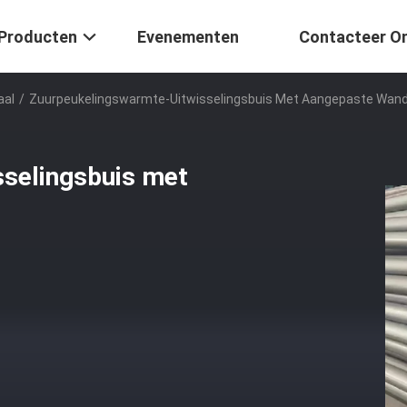
Producten
Evenementen
Contacteer O
aal
/
Zuurpeukelingswarmte-Uitwisselingsbuis Met Aangepaste Wand
selingsbuis met