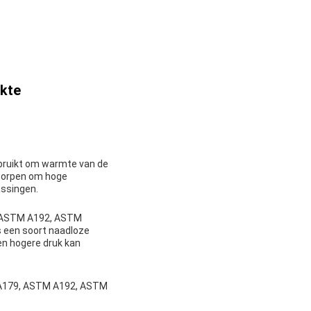
kte
bruikt om warmte van de
tworpen om hoge
assingen.
9, ASTM A192, ASTM
s een soort naadloze
en hogere druk kan
M A179, ASTM A192, ASTM