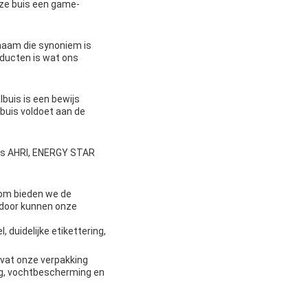
eze buis een game-
naam die synoniem is
ducten is wat ons
buis is een bewijs
buis voldoet aan de
als AHRI, ENERGY STAR
rom bieden we de
erdoor kunnen onze
duidelijke etikettering,
evat onze verpakking
ing, vochtbescherming en