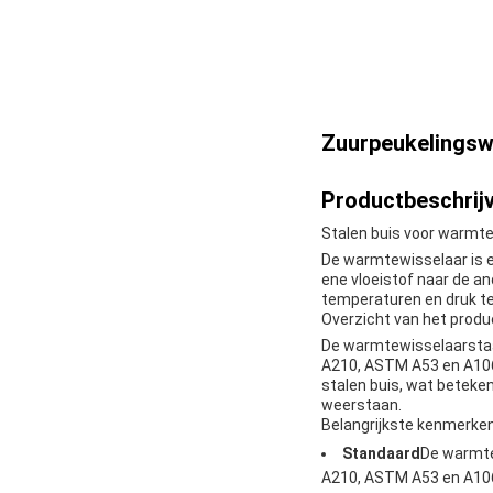
Zuurpeukelingsw
Productbeschrijv
Stalen buis voor warmt
De warmtewisselaar is 
ene vloeistof naar de a
temperaturen en druk te
Overzicht van het produ
De warmtewisselaarstaa
A210, ASTM A53 en A106,
stalen buis, wat beteke
weerstaan.
Belangrijkste kenmerke
Standaard
De warmte
A210, ASTM A53 en A106.