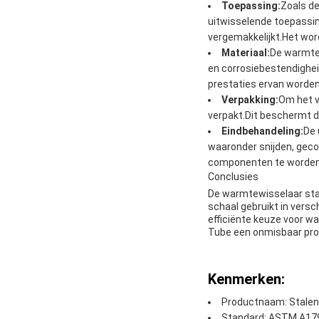
Toepassing:
Zoals de
uitwisselende toepassin
vergemakkelijkt.Het word
Materiaal:
De warmtew
en corrosiebestendighei
prestaties ervan worde
Verpakking:
Om het v
verpakt.Dit beschermt de
Eindbehandeling:
De 
waaronder snijden, geco
componenten te worden 
Conclusies
De warmtewisselaar staa
schaal gebruikt in vers
efficiënte keuze voor w
Tube een onmisbaar pro
Kenmerken:
Productnaam: Stalen
Standard: ASTM A17