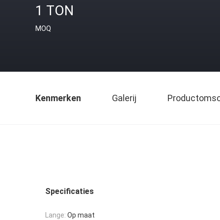
1 TON
MOQ
Kenmerken
Galerij
Productomsch
Specificaties
Lange:
Op maat