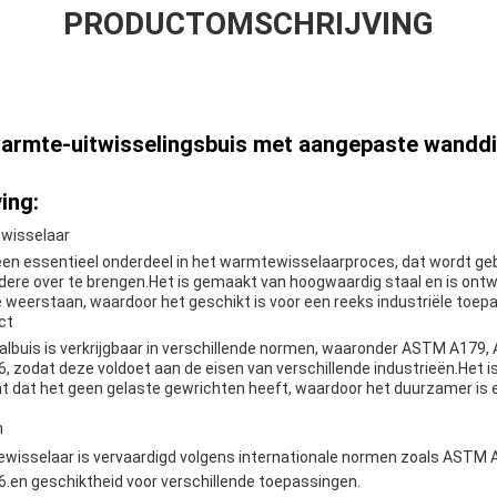
PRODUCTOMSCHRIJVING
armte-uitwisselingsbuis met aangepaste wanddi
ing:
ewisselaar
een essentieel onderdeel in het warmtewisselaarproces, dat wordt ge
ndere over te brengen.Het is gemaakt van hoogwaardig staal en is on
 weerstaan, waardoor het geschikt is voor een reeks industriële toep
ct
lbuis is verkrijgbaar in verschillende normen, waaronder ASTM A17
 zodat deze voldoet aan de eisen van verschillende industrieën.Het i
nt dat het geen gelaste gewrichten heeft, waardoor het duurzamer is 
n
wisselaar is vervaardigd volgens internationale normen zoals AST
en geschiktheid voor verschillende toepassingen.