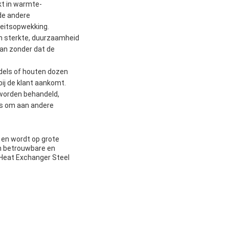
kt in warmte-
de andere
teitsopwekking.
n sterkte, duurzaamheid
aan zonder dat de
ndels of houten dozen
ij de klant aankomt.
 worden behandeld,
is om aan andere
 en wordt op grote
en betrouwbare en
 Heat Exchanger Steel