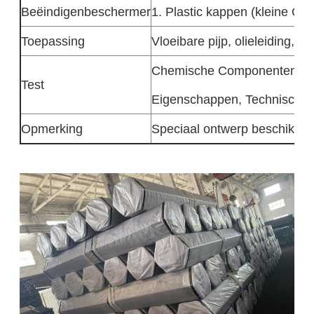
Beëindigenbeschermer
1. Plastic kappen (kleine OD
Toepassing
Vloeibare pijp, olieleiding, ga
Chemische Componentenana
Test
Eigenschappen, Technische 
Opmerking
Speciaal ontwerp beschikbaa