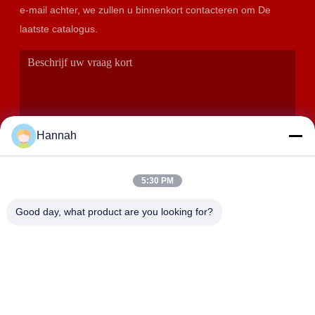
e-mail achter, we zullen u binnenkort contacteren om De
laatste catalogus.
Hannah
5:30 PM
VERZENDEN
Good day, what product are you looking for?
ADRES
Zalen 2408,2409,2410, Huakun-de Bouw, No.200-Sectie 2
Xiangfu-de Weg van het Oosten, Dongjing-Straat, Yuhua-
District, Tchang-cha, China