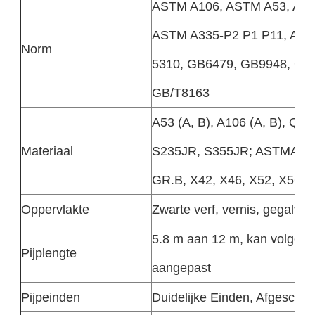
ASTM A106, ASTM A53, API
ASTM A335-P2 P1 P11, A213
Norm
5310, GB6479, GB9948, GB
GB/T8163
A53 (A, B), A106 (A, B), Q34
Materiaal
S235JR, S355JR; ASTMA252 
GR.B, X42, X46, X52, X56, 
Oppervlakte
Zwarte verf, vernis, gegalvan
5.8 m aan 12 m, kan volgens
Pijplengte
aangepast
Pijpeinden
Duidelijke Einden, Afgeschu