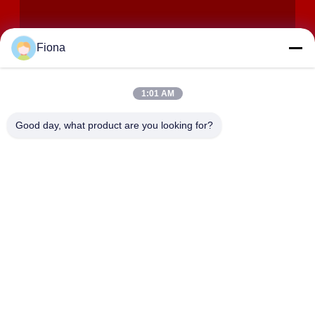
Fiona
1:01 AM
VERZENDEN
Good day, what product are you looking for?
ADRES
Zalen 2408,2409,2410, Huakun-de Bouw, No.200-Sectie 2
Xiangfu-de Weg van het Oosten, Dongjing-Straat, Yuhua-
District, Tchang-cha, China
JOHO STEEL CO., LTD