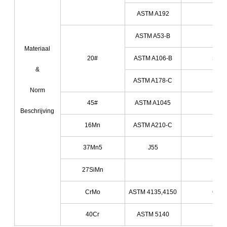
ASTM A192
St35
ASTM A53-B
St42
Materiaal
20#
ASTM A106-B
St45
&
ASTM A178-C
St45
Norm
45#
ASTM A1045
Beschrijving
16Mn
ASTM A210-C
St5
37Mn5
J55
27SiMn
CrMo
ASTM 4135,4150
CrMo
40Cr
ASTM 5140