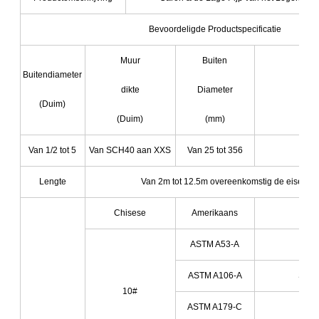
Bevoordeligde Productspecificatie
Muur
Buiten
Buitendiameter
dikte
Diameter
(Duim)
(Duim)
(mm)
Van 1/2 tot 5
Van SCH40 aan XXS
Van 25 tot 356
Fro
Lengte
Van 2m tot 12.5m overeenkomstig de eisen va
Chisese
Amerikaans
ASTM A53-A
St3
ASTM A106-A
St37
10#
ASTM A179-C
St35