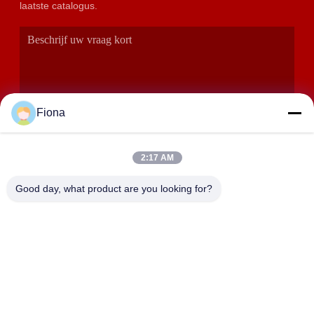
laatste catalogus.
Fiona
2:17 AM
VERZENDEN
Good day, what product are you looking for?
ADRES
Zalen 2408,2409,2410, Huakun-de Bouw, No.200-Sectie 2
Xiangfu-de Weg van het Oosten, Dongjing-Straat, Yuhua-
District, Tchang-cha, China