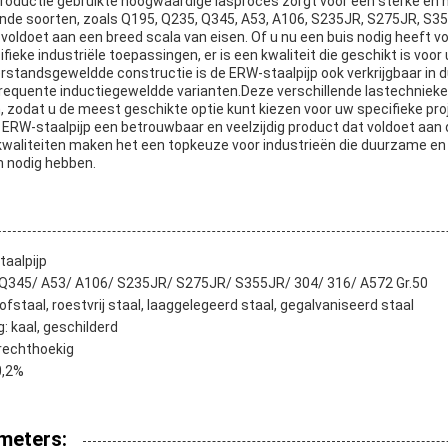
roductie gebruikte hoogwaardige lasproces zorgt voor een sterke en 
llende soorten, zoals Q195, Q235, Q345, A53, A106, S235JR, S275JR, S3
 voldoet aan een breed scala van eisen. Of u nu een buis nodig heeft 
ieke industriële toepassingen, er is een kwaliteit die geschikt is voo
rstandsgeweldde constructie is de ERW-staalpijp ook verkrijgbaar in
equente inductiegeweldde varianten.Deze verschillende lastechnieke
 zodat u de meest geschikte optie kunt kiezen voor uw specifieke pro
 ERW-staalpijp een betrouwbaar en veelzijdig product dat voldoet aan 
waliteiten maken het een topkeuze voor industrieën die duurzame en 
n nodig hebben.
aalpijp
 Q345/ A53/ A106/ S235JR/ S275JR/ S355JR/ 304/ 316/ A572 Gr.50
ofstaal, roestvrij staal, laaggelegeerd staal, gegalvaniseerd staal
: kaal, geschilderd
 rechthoekig
0,2%
meters: