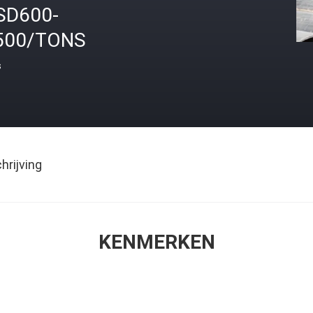
SD600-
500/TONS
s
rijving
KENMERKEN