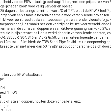
elheid voor de ERW-staalpijp bedraagt 1 ton, met een prijsbereik van
gelijkheden biedt voor veilig vervoer en opslag.
-25 dagen en betalingstermijnen van L/C of T/T, biedt de ERW Steel Pipe
borgen van een stabiele beschikbaarheid voor verschillende projecten.
ikt voor een breed scala van toepassingen, waaronder vloeistofpijp, kete
toepassingen,Het maakt het een veelzijdige keuze voor verschillende 
ermers in de vorm van doppen en een diktevergunning van +/- 0,2%, z
cisie in zijn prestaties.Het is verkrijgbaar in verschillende soorten, z
JR, S355JR, 304, 316 en A572 Gr.50, om aan uiteenlopende behoeften 
n 12m tot 1-24m biedt de ERW Steel Pipe flexibiliteit in aanpassing o
 breedte van niet meer dan 50 mmDit product onderscheidt zich door zi
sten voor ERW-staalbuizen:
ipe
, EN
heid: 1 TON
N
stic of stalen doppen, houten dozen of pallets, enz.
 dagen
L/C, T/T