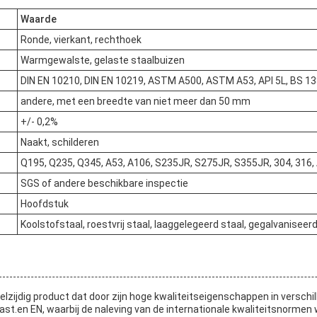
Waarde
Ronde, vierkant, rechthoek
Warmgewalste, gelaste staalbuizen
DIN EN 10210, DIN EN 10219, ASTM A500, ASTM A53, API 5L, BS 1
andere, met een breedte van niet meer dan 50 mm
+/- 0,2%
Naakt, schilderen
Q195, Q235, Q345, A53, A106, S235JR, S275JR, S355JR, 304, 316,
SGS of andere beschikbare inspectie
Hoofdstuk
Koolstofstaal, roestvrij staal, laaggelegeerd staal, gegalvaniseerd
elzijdig product dat door zijn hoge kwaliteitseigenschappen in versch
ast.en EN, waarbij de naleving van de internationale kwaliteitsnorme