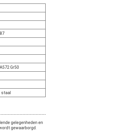
387
 A572 Gr50
 staal
illende gelegenheden en
n wordt gewaarborgd.