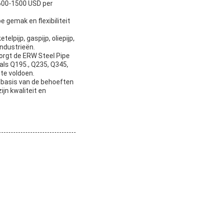
 600-1500 USD per
 gemak en flexibiliteit
lpijp, gaspijp, oliepijp,
industrieën.
orgt de ERW Steel Pipe
oals Q195., Q235, Q345,
te voldoen.
p basis van de behoeften
jn kwaliteit en