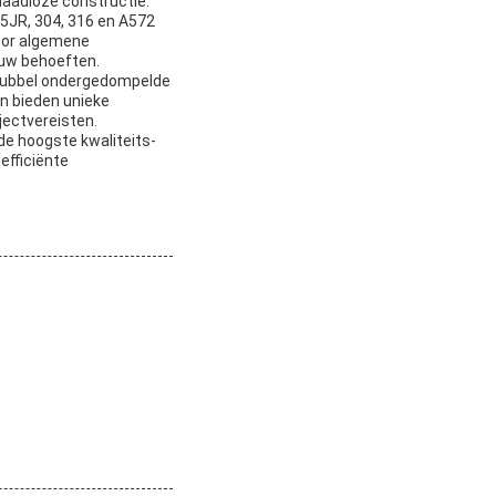
naadloze constructie.
55JR, 304, 316 en A572
voor algemene
r uw behoeften.
 dubbel ondergedompelde
n bieden unieke
jectvereisten.
de hoogste kwaliteits-
efficiënte