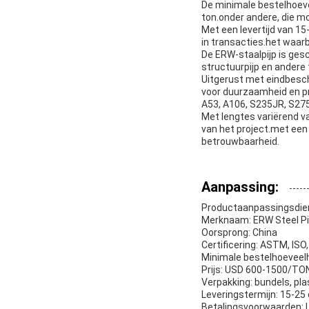
De minimale bestelhoeve
ton.onder andere, die mo
Met een levertijd van 15
in transacties.het waar
De ERW-staalpijp is gesch
structuurpijp en andere 
Uitgerust met eindbesch
voor duurzaamheid en pre
A53, A106, S235JR, S275
Met lengtes variërend va
van het project.met een
betrouwbaarheid.
Aanpassing:
Productaanpassingsdien
Merknaam: ERW Steel P
Oorsprong: China
Certificering: ASTM, ISO
Minimale bestelhoeveel
Prijs: USD 600-1500/TO
Verpakking: bundels, pla
Leveringstermijn: 15-25
Betalingsvoorwaarden: 