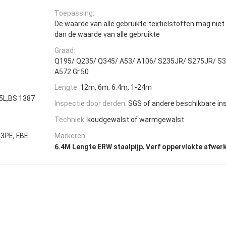
Toepassing:
De waarde van alle gebruikte textielstoffen mag nie
dan de waarde van alle gebruikte
Graad:
Q195/ Q235/ Q345/ A53/ A106/ S235JR/ S275JR/ S3
A572 Gr.50
Lengte:
12m, 6m, 6.4m, 1-24m
5L,BS 1387
Inspectie door derden:
SGS of andere beschikbare in
Techniek:
koudgewalst of warmgewalst
 3PE, FBE
Markeren:
,
6.4M Lengte ERW staalpijp
Verf oppervlakte afwerk