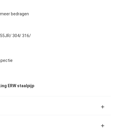
t meer bedragen
55JR/ 304/ 316/
spectie
ing ERW staalpijp