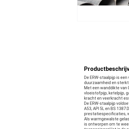
Productbeschrijv
De ERW-staalpijp is een 
duurzaamheid en sterkt
Met een wanddikte van 0
vloeistofpijp, ketelpijp,
kracht en veerkracht ess
De ERW-staalpijp voldo
A53, API 5L en BS 1387.
prestatiespecificaties,
Als warmgewalste gelast
is ontworpen om te weer