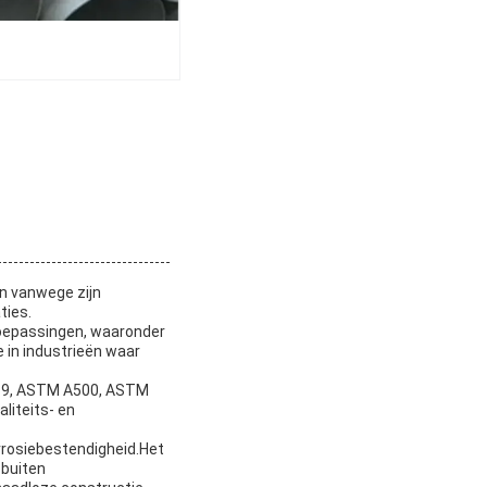
en vanwege zijn
ties.
toepassingen, waaronder
ze in industrieën waar
0219, ASTM A500, ASTM
liteits- en
rrosiebestendigheid.Het
 buiten