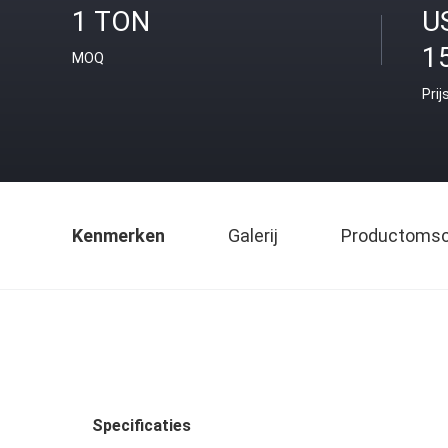
1 TON
U
1
MOQ
Prij
Kenmerken
Galerij
Productomsch
Specificaties