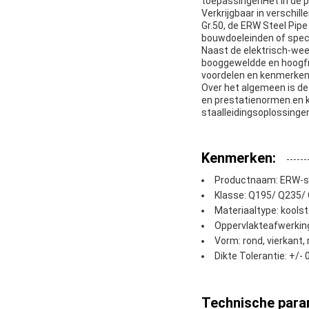
toepassingenHet in de p
Verkrijgbaar in verschi
Gr.50, de ERW Steel Pipe
bouwdoeleinden of specif
Naast de elektrisch-wee
booggeweldde en hoogfr
voordelen en kenmerken,
Over het algemeen is de
en prestatienormen.en k
staalleidingsoplossinge
Kenmerken:
Productnaam: ERW-st
Klasse: Q195/ Q235/
Materiaaltype: koolst
Oppervlakteafwerking
Vorm: rond, vierkant,
Dikte Tolerantie: +/- 
Technische para