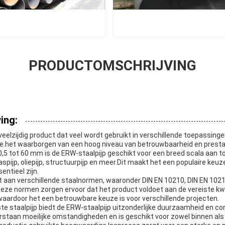
PRODUCTOMSCHRIJVING
ing:
veelzijdig product dat veel wordt gebruikt in verschillende toepassing
e.het waarborgen van een hoog niveau van betrouwbaarheid en presta
,5 tot 60 mm is de ERW-staalpijp geschikt voor een breed scala aan 
 gaspijp, oliepijp, structuurpijp en meer.Dit maakt het een populaire keu
entieel zijn.
et aan verschillende staalnormen, waaronder DIN EN 10210, DIN EN 1
Deze normen zorgen ervoor dat het product voldoet aan de vereiste kwa
 waardoor het een betrouwbare keuze is voor verschillende projecten.
e staalpijp biedt de ERW-staalpijp uitzonderlijke duurzaamheid en co
staan moeilijke omstandigheden en is geschikt voor zowel binnen als