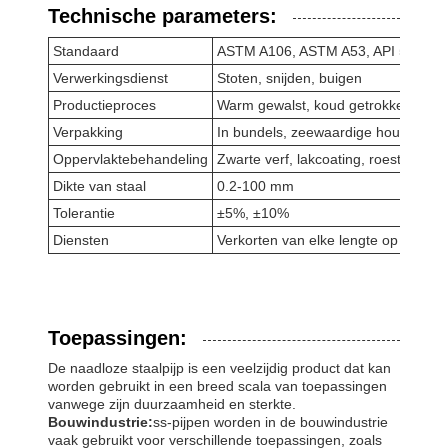
Technische parameters:
Standaard
ASTM A106, ASTM A53, API 5L, DI
Verwerkingsdienst
Stoten, snijden, buigen
Productieproces
Warm gewalst, koud getrokken, kou
Verpakking
In bundels, zeewaardige houten doz
Oppervlaktebehandeling
Zwarte verf, lakcoating, roestvrije o
Dikte van staal
0.2-100 mm
Tolerantie
±5%, ±10%
Diensten
Verkorten van elke lengte op verzoe
Toepassingen:
De naadloze staalpijp is een veelzijdig product dat kan
worden gebruikt in een breed scala van toepassingen
vanwege zijn duurzaamheid en sterkte.
Bouwindustrie:
ss-pijpen worden in de bouwindustrie
vaak gebruikt voor verschillende toepassingen, zoals