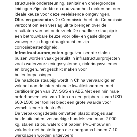
structurele ondersteuning, sanitair en ondergrondse
leidingen.Zijn sterkte en duurzaamheid maken het een
ideale keuze voor deze veeleisende omgevingen.
Olie- en gassector:
De Commissie heeft de Commissie
verzocht om een verslag uit te brengen over de
resultaten van het onderzoek.De naadloze staalpijp is
een betrouwbare keuze voor olie- en gasleidingen
vanwege zijn hoge draagkracht en zijn
corrosiebestendigheid.
Infrastructuurprojecten:
gegalvaniseerde stalen
buizen worden vaak gebruikt in infrastructuurprojecten
zoals watervoorzieningssystemen, rioleringssystemen
en bruggen.,het geschikt maken voor
buitentoepassingen.
De naadloze staalpijp wordt in China vervaardigd en
voldoet aan de internationale kwaliteitsnormen met
certificeringen van BV, SGS en ABS.Met een minimale
orderhoeveelheid van 1 ton en een prijsbereik van USD
600-1500 per tonHet biedt een grote waarde voor
verschillende industrieën.
De verpakkingsdetails omvatten plastic stopjes aan
beide uiteinden, zeshoekige bundels van max. 2.000
kg, stalen strips, waterdicht papier, PVC-mouw en
zakdoek.met bestellingen die doorgaans binnen 7-10
werkdagen worden uitgevoerd.