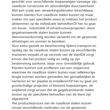
geschikt voor verschillende toepassingen vanwege zijn
naadloze constructie en uitzonderlijke duurzaamheid.
Met een scala aan verwerkingsdiensten beschikbaar,
kunnen klanten hun naadloze stalen buizen op maat
maken om aan specifieke eisen te voldoen.het product
afstemmen op de individuele behoeftenOf het nu gaat
om bouw-, industriële of infrastructuurprojecten, deze
gegalvaniseerde stalen buizen kunnen
dienovereenkomstig worden verwerkt om de gewenste
afmetingen en vormen te bereiken.
Voor extra gemak en bescherming tijdens transport en
opslag zijn de naadloze stalen buizen op verschillende
manieren verpakt.of op verzoek van de klantDit zorgt
ervoor dat het product veilig en veilig op zijn
bestemming aankomt, klaar voor onmiddellijk gebruik.
Klanten kunnen ook profiteren van een snijservice
waarmee de naadloze stalen buizen naar willekeurige
lengte kunnen worden gesneden.het gemakkelijker te
hanteren en ter plaatse te installerenOf het nu gaat om
grootschalige projecten of kleinere toepassingen, de
snijdienst zorgt ervoor dat de gegalvaniseerde stalen
buizen op de specifieke behoeften van de klant zijn
afgestemd.
Het productieproces van de naadloze stalen buizen
omvat verschillende methoden om de gewenste