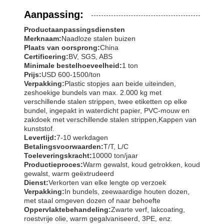
Aanpassing:
Productaanpassingsdiensten
Merknaam:
Naadloze stalen buizen
Plaats van oorsprong:
China
Certificering:
BV, SGS, ABS
Minimale bestelhoeveelheid:
1 ton
Prijs:
USD 600-1500/ton
Verpakking:
Plastic stopjes aan beide uiteinden,
zeshoekige bundels van max. 2.000 kg met
verschillende stalen strippen, twee etiketten op elke
bundel, ingepakt in waterdicht papier, PVC-mouw en
zakdoek met verschillende stalen strippen,Kappen van
kunststof.
Levertijd:
7-10 werkdagen
Betalingsvoorwaarden:
T/T, L/C
Toeleveringskracht:
10000 ton/jaar
Productieproces:
Warm gewalst, koud getrokken, koud
gewalst, warm geëxtrudeerd
Dienst:
Verkorten van elke lengte op verzoek
Verpakking:
In bundels, zeewaardige houten dozen,
met staal omgeven dozen of naar behoefte
Oppervlaktebehandeling:
Zwarte verf, lakcoating,
roestvrije olie, warm gegalvaniseerd, 3PE, enz.