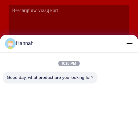
Hannah
9:16 PM
VERZENDEN
Good day, what product are you looking for?
ADRES
Zalen 2408,2409,2410, Huakun-de Bouw, No.200-Sectie 2
Xiangfu-de Weg van het Oosten, Dongjing-Straat, Yuhua-
District, Tchang-cha, China