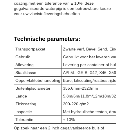
coating.met een tolerantie van ± 10%, deze
gegalvaniseerde waterpijp is een betrouwbare keuze
voor uw vloeistofleveringsbehoeften.
Technische parameters:
Transportpakket
Zwarte verf, Bevel Send, Eindkappe
Gebruik
Gebruikt voor het leveren van vloeist
Aflevering
Levering per container of bulkschip
Staalklasse
API 5L: GR B, X42, X46, X56, X60, 
Oppervlaktebehandeling
Bare, lakcoating/rustbestrijdende ol
Buitentijdsdiameter
355.6mm-2320mm
Lange
5.8m/6m/11.8m/12m/18m/32m
Zickcoating
200-220 g/m2
Inspectie
Met hydraulische testen, draaikolk, R
Tolerantie
± 10%
Op zoek naar een 2 inch gegalvaniseerde buis of