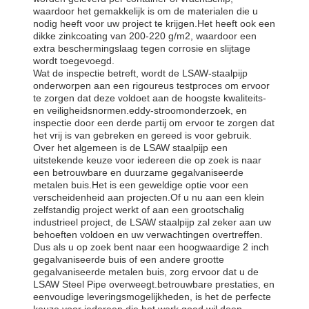
waardoor het gemakkelijk is om de materialen die u
nodig heeft voor uw project te krijgen.Het heeft ook een
dikke zinkcoating van 200-220 g/m2, waardoor een
extra beschermingslaag tegen corrosie en slijtage
wordt toegevoegd.
Wat de inspectie betreft, wordt de LSAW-staalpijp
onderworpen aan een rigoureus testproces om ervoor
te zorgen dat deze voldoet aan de hoogste kwaliteits-
en veiligheidsnormen.eddy-stroomonderzoek, en
inspectie door een derde partij om ervoor te zorgen dat
het vrij is van gebreken en gereed is voor gebruik.
Over het algemeen is de LSAW staalpijp een
uitstekende keuze voor iedereen die op zoek is naar
een betrouwbare en duurzame gegalvaniseerde
metalen buis.Het is een geweldige optie voor een
verscheidenheid aan projecten.Of u nu aan een klein
zelfstandig project werkt of aan een grootschalig
industrieel project, de LSAW staalpijp zal zeker aan uw
behoeften voldoen en uw verwachtingen overtreffen.
Dus als u op zoek bent naar een hoogwaardige 2 inch
gegalvaniseerde buis of een andere grootte
gegalvaniseerde metalen buis, zorg ervoor dat u de
LSAW Steel Pipe overweegt.betrouwbare prestaties, en
eenvoudige leveringsmogelijkheden, is het de perfecte
keuze voor iedereen die het werk goed wil doen.