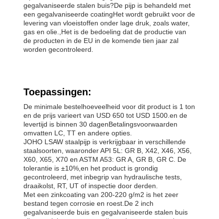
gegalvaniseerde stalen buis?De pijp is behandeld met
een gegalvaniseerde coatingHet wordt gebruikt voor de
levering van vloeistoffen onder lage druk, zoals water,
gas en olie.,Het is de bedoeling dat de productie van
de producten in de EU in de komende tien jaar zal
worden gecontroleerd.
Toepassingen:
De minimale bestelhoeveelheid voor dit product is 1 ton
en de prijs varieert van USD 650 tot USD 1500.en de
levertijd is binnen 30 dagenBetalingsvoorwaarden
omvatten LC, TT en andere opties.
JOHO LSAW staalpijp is verkrijgbaar in verschillende
staalsoorten, waaronder API 5L: GR B, X42, X46, X56,
X60, X65, X70 en ASTM A53: GR A, GR B, GR C. De
tolerantie is ±10%,en het product is grondig
gecontroleerd, met inbegrip van hydraulische tests,
draaikolst, RT, UT of inspectie door derden.
Met een zinkcoating van 200-220 g/m2 is het zeer
bestand tegen corrosie en roest.De 2 inch
gegalvaniseerde buis en gegalvaniseerde stalen buis