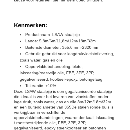
Kenmerken:
Productnaam: LSAW-staalpijp
Lange: 5,8m/6m/11,8m/12m/18m/32m
Buitenste diameter: 355,6 mm-2320 mm
Gebruik: gebruikt voor laagdrukvloeistoflevering,
zoals water, gas en olie
Oppervlaktebehandeling: blote,
lakcoating/roestvrije olie, FBE, 3PE, 3PP,
gegalvaniseerd, koolteer-epoxy, betongelaag
Tolerantie: ±10%
Deze LSAW staalpijp is een gegalvaniseerde staalpijp
die ideaal is voor het leveren van vloeistoffen onder
lage druk, zoals water, gas en olie.8m/12m/18m/32m
en een buitendiameter van 355De stalen ronde buis is
verkrijgbaar in verschillende
oppervlaktebehandelingen, waaronder kaal, lakcoating
/ roestbestrijdende olie, FBE, 3PE, 3PP,
gegalvaniseerd, epoxy steenkoolteer en betonnen