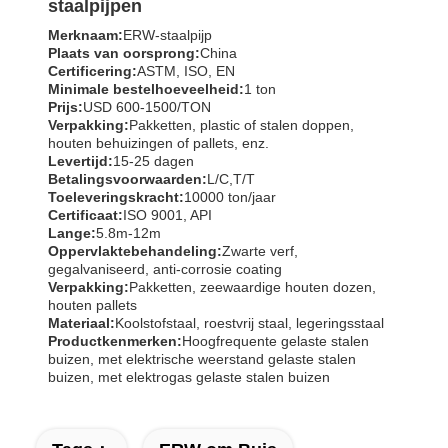
staalpijpen
Merknaam:
ERW-staalpijp
Plaats van oorsprong:
China
Certificering:
ASTM, ISO, EN
Minimale bestelhoeveelheid:
1 ton
Prijs:
USD 600-1500/TON
Verpakking:
Pakketten, plastic of stalen doppen,
houten behuizingen of pallets, enz.
Levertijd:
15-25 dagen
Betalingsvoorwaarden:
L/C,T/T
Toeleveringskracht:
10000 ton/jaar
Certificaat:
ISO 9001, API
Lange:
5.8m-12m
Oppervlaktebehandeling:
Zwarte verf,
gegalvaniseerd, anti-corrosie coating
Verpakking:
Pakketten, zeewaardige houten dozen,
houten pallets
Materiaal:
Koolstofstaal, roestvrij staal, legeringsstaal
Productkenmerken:
Hoogfrequente gelaste stalen
buizen, met elektrische weerstand gelaste stalen
buizen, met elektrogas gelaste stalen buizen