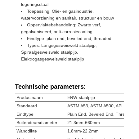
legeringsstaal
Toepassing: Olie- en gasindustrie,
watervoorziening en sanitair, structuur en bouw
Oppervlaktebehandeling: Zwarte verf,
gegalvaniseerd, anti-corrosiecoating
Eindtype: plain end, beveled end, threaded
Types: Langsgesweisweld staalpijp,
Spiraalgesweisweld staalpijp,
Elektrogasgesweisweld staalpijp
Technische parameters:
Productnaam
ERW-staalpijp
Standaard
ASTM A53, ASTM A500, API 5L, EN
Eindtype
Plain End, Beveled End, Threaded
Buitendeursdiameter
21.3mm-660mm
Wanddikte
1.8mm-22.2mm