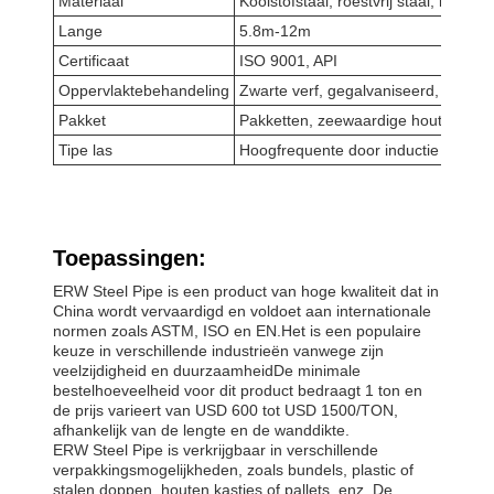
Materiaal
Koolstofstaal, roestvrij staal, legerin
Lange
5.8m-12m
Certificaat
ISO 9001, API
Oppervlaktebehandeling
Zwarte verf, gegalvaniseerd, anti-co
Pakket
Pakketten, zeewaardige houten doze
Tipe las
Hoogfrequente door inductie gelaste
Toepassingen:
ERW Steel Pipe is een product van hoge kwaliteit dat in
China wordt vervaardigd en voldoet aan internationale
normen zoals ASTM, ISO en EN.Het is een populaire
keuze in verschillende industrieën vanwege zijn
veelzijdigheid en duurzaamheidDe minimale
bestelhoeveelheid voor dit product bedraagt 1 ton en
de prijs varieert van USD 600 tot USD 1500/TON,
afhankelijk van de lengte en de wanddikte.
ERW Steel Pipe is verkrijgbaar in verschillende
verpakkingsmogelijkheden, zoals bundels, plastic of
stalen doppen, houten kastjes of pallets, enz. De