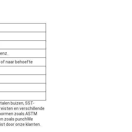
d
 enz.
 of naar behoefte
talen buizen, SST-
eisten en verschillende
e normen zoals ASTM
ten zoals punchWe
ist door onze klanten.