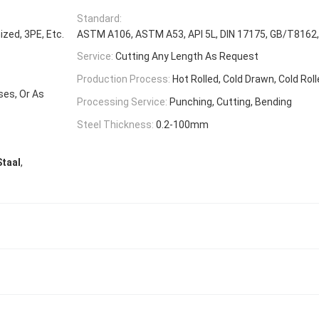
Standard:
ized, 3PE, Etc.
ASTM A106, ASTM A53, API 5L, DIN 17175, GB/T8162
Service:
Cutting Any Length As Request
Production Process:
Hot Rolled, Cold Drawn, Cold Roll
ses, Or As
Processing Service:
Punching, Cutting, Bending
Steel Thickness:
0.2-100mm
,
Staal