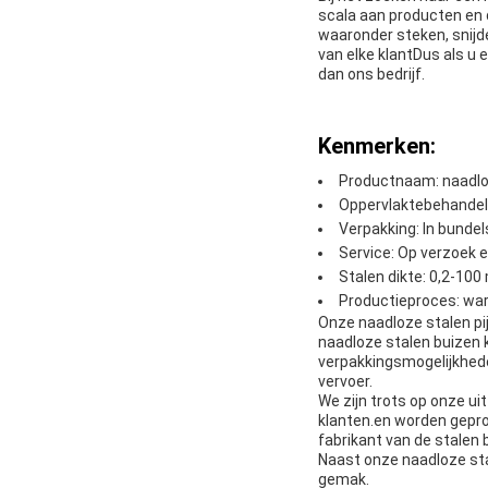
scala aan producten en 
waaronder steken, snijd
van elke klantDus als u 
dan ons bedrijf.
Kenmerken:
Productnaam: naadloo
Oppervlaktebehandelin
Verpakking: In bunde
Service: Op verzoek e
Stalen dikte: 0,2-10
Productieproces: war
Onze naadloze stalen pi
naadloze stalen buizen
verpakkingsmogelijkhede
vervoer.
We zijn trots op onze ui
klanten.en worden gepr
fabrikant van de stalen 
Naast onze naadloze sta
gemak.