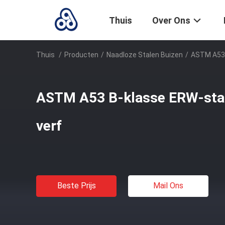
Thuis
Over Ons
Thuis
/
Producten
/
Naadloze Stalen Buizen
/
ASTM A53 
ASTM A53 B-klasse ERW-staa
verf
Beste Prijs
Mail Ons