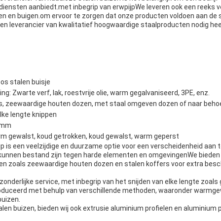
diensten aanbiedt.met inbegrip van erwpijpWe leveren ook een reeks 
en en buigen.om ervoor te zorgen dat onze producten voldoen aan de 
een leverancier van kwalitatief hoogwaardige staalproducten nodig hee
s stalen buisje
g: Zwarte verf, lak, roestvrije olie, warm gegalvaniseerd, 3PE, enz.
ls, zeewaardige houten dozen, met staal omgeven dozen of naar beho
lke lengte knippen
0 mm
m gewalst, koud getrokken, koud gewalst, warm geperst
jp is een veelzijdige en duurzame optie voor een verscheidenheid aan
 kunnen bestand zijn tegen harde elementen en omgevingenWe bieden
n zoals zeewaardige houten dozen en stalen koffers voor extra besc
tzonderlijke service, met inbegrip van het snijden van elke lengte zoal
oduceerd met behulp van verschillende methoden, waaronder warmge
buizen.
len buizen, bieden wij ook extrusie aluminium profielen en aluminium 