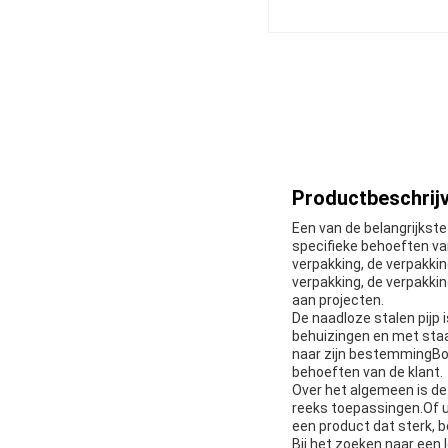
Productbeschrijv
Een van de belangrijkst
specifieke behoeften van
verpakking, de verpakkin
verpakking, de verpakki
aan projecten.
De naadloze stalen pijp 
behuizingen en met staal
naar zijn bestemmingBov
behoeften van de klant.
Over het algemeen is de
reeks toepassingen.Of u
een product dat sterk, b
Bij het zoeken naar een 