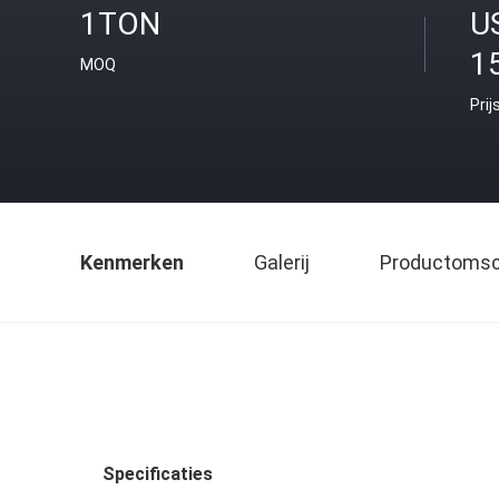
1TON
U
1
MOQ
Prij
Kenmerken
Galerij
Productomsch
Specificaties