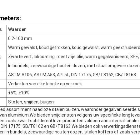
meters:
s
Waarden
0.2-100 mm
Warm gewalst, koud getrokken, koud gewalst, warm geëxtrudeer
g
Zwarte verf, lakcoating, roestvrije olie, warm gegalvaniseerd, 3PE,
In bundels, zeewaardige houten dozen, met staal omgeven dozen
ASTM A106, ASTM A53, API 5L, DIN 17175, GB/T8162, GB/T8163
Verkorten van elke lengte op verzoek
±5%, ±10%
Stoten, snijden, buigen
reed assortiment naadloze stalen buizen, waaronder gegalvaniseerde s
 van aluminium.We bieden snijdiensten volgens uw specifieke lengtever
en zoals zwart schilderenOnze producten voldoen aan international
, DIN 17175, GB/T8162 en GB/T8163.We bieden ook verwerkingsdiens
n in bundels, zeewaardige houten dozen, stalen koffers of zoals vere