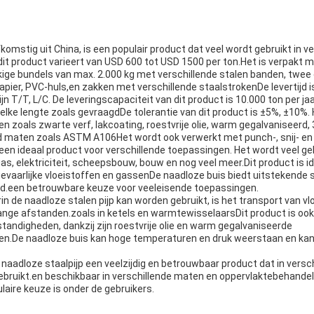
fkomstig uit China, is een populair product dat veel wordt gebruikt in v
 dit product varieert van USD 600 tot USD 1500 per ton.Het is verpakt 
ige bundels van max. 2.000 kg met verschillende stalen banden, twee 
apier, PVC-huls,en zakken met verschillende staalstrokenDe levertijd 
n T/T, L/C. De leveringscapaciteit van dit product is 10.000 ton per jaa
 elke lengte zoals gevraagdDe tolerantie van dit product is ±5%, ±10%.
 zoals zwarte verf, lakcoating, roestvrije olie, warm gegalvaniseerd, 
rd maten zoals ASTM A106Het wordt ook verwerkt met punch-, snij- en 
 een ideaal product voor verschillende toepassingen. Het wordt veel geb
as, elektriciteit, scheepsbouw, bouw en nog veel meer.Dit product is id
 gevaarlijke vloeistoffen en gassenDe naadloze buis biedt uitstekende
id.een betrouwbare keuze voor veeleisende toepassingen.
n de naadloze stalen pijp kan worden gebruikt, is het transport van v
 lange afstanden.zoals in ketels en warmtewisselaarsDit product is ook 
andigheden, dankzij zijn roestvrije olie en warm gegalvaniseerde
n.De naadloze buis kan hoge temperaturen en druk weerstaan en kan o
naadloze staalpijp een veelzijdig en betrouwbaar product dat in versch
ebruikt.en beschikbaar in verschillende maten en oppervlaktebehandel
aire keuze is onder de gebruikers.