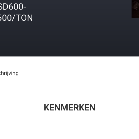
SD600-
500/TON
s
rijving
KENMERKEN