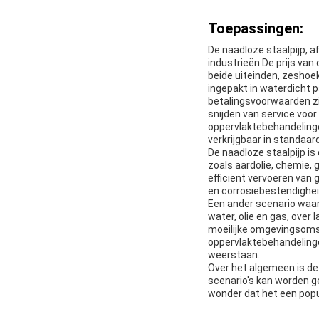
Toepassingen:
De naadloze staalpijp, a
industrieën.De prijs van
beide uiteinden, zeshoek
ingepakt in waterdicht p
betalingsvoorwaarden zij
snijden van service voor
oppervlaktebehandelingen
verkrijgbaar in standaa
De naadloze staalpijp is
zoals aardolie, chemie, g
efficiënt vervoeren van
en corrosiebestendighe
Een ander scenario waari
water, olie en gas, over
moeilijke omgevingsomst
oppervlaktebehandelinge
weerstaan.
Over het algemeen is de 
scenario's kan worden g
wonder dat het een popul