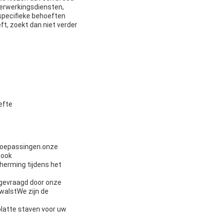
verwerkingsdiensten,
specifieke behoeften
ft, zoekt dan niet verder
efte
 toepassingen.onze
 ook
herming tijdens het
s gevraagd door onze
walstWe zijn de
platte staven voor uw