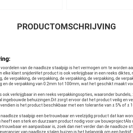
PRODUCTOMSCHRIJVING
ing:
e voordelen van de naadloze staalpijp is het vermogen om te worden 
 elke klant.snijdenHet product is ook verkrijgbaar in een reeks diktes,
g, de verpakking, de verpakking, de verpakking, de verpakking, de verpa
ng en de verpakking.van 0.2mm tot 100mm, wat het geschikt maakt vo
is ook verkrijgbaar in een reeks verpakkingsopties, waaronder bundel
 ingebouwde behuizingen.Dit zorgt ervoor dat het product veilig en ve
endien is het product beschikbaar met een tolerantie van ± 5% of ± 1
 naadloze staalpijp een betrouwbaar en veelzijdig product dat kan wor
 heeft een sterk en duurzaam product nodig voor uw bouwprojectAls 
etrouwbaar en aanpasbaar is, zoek dan niet verder dan de naadloze sta
leverancier van naadloze stalen buizen is het belangrijk om een bedrijf