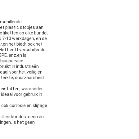
erschillende
met plastic stopjes aan
etiketten op elke bundel,
is 7-10 werkdagen, en de
r,en het biedt ook het
 Het heeft verschillende
3PE, enz.en is
buigservice.
ruikt in industrieën
eaal voor het veilig en
 sterkte, duurzaamheid
loeistoffen, waaronder
ideaal voor gebruik in
ok corrosie en slijtage
illende industrieën en
ingen, is het geen