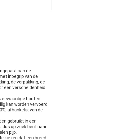
aangepast aan de
 met inbegrip van de
kking, de verpakking, de
or een verscheidenheid
s, zeewaardige houten
ilig kan worden vervoerd
0%, afhankelijk van de
den gebruikt in een
u dus op zoek bent naar
len pijp.
 te kiezen dat een breed