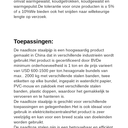
omvat warmgewalst, koudgetrokken, koudgewalst en
warmgepulst.De tolerantie voor onze producten is ± 5%
of ± 10%We bieden ook het snijden naar willekeurige
lengte op verzoek.
Toepassingen:
De naadloze staalpijp is een hoogwaardig product
gemaakt in China dat in verschillende industrieën wordt
gebruikt.Het product is gecertificeerd door BVDe
minimum orderhoeveelheid is 1 ton en de prijs varieert
van USD 600-1500 per ton.hexagonale bundels van
max.. 2000 kg met verschillende stalen banden, twee
etiketten op elke bundel, ingepakt in waterdicht papier,
PVC-mouw en zakdoek met verschillende stalen
banden, plastic doppen, waardoor het gemakkelijk te
vervoeren en te hanteren is.
De naadloze staalpijp is geschikt voor verschillende
toepassingen en gelegenheden.Het is ook ideaal voor
gebruik in elektriciteitscentralesHet product is zeer
veelzijdig en kan voor een breed scala van doeleinden
worden gebruikt.
De naadloze stalen pijp is een betrouwbaar en efficiënt