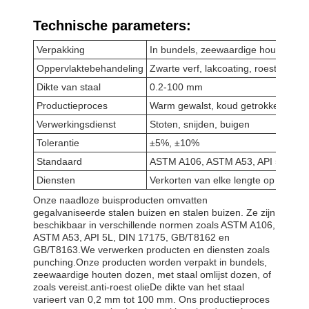
Technische parameters:
Verpakking
In bundels, zeewaardige houten doz
Oppervlaktebehandeling
Zwarte verf, lakcoating, roestvrije o
Dikte van staal
0.2-100 mm
Productieproces
Warm gewalst, koud getrokken, kou
Verwerkingsdienst
Stoten, snijden, buigen
Tolerantie
±5%, ±10%
Standaard
ASTM A106, ASTM A53, API 5L, DI
Diensten
Verkorten van elke lengte op verzoe
Onze naadloze buisproducten omvatten
gegalvaniseerde stalen buizen en stalen buizen. Ze zijn
beschikbaar in verschillende normen zoals ASTM A106,
ASTM A53, API 5L, DIN 17175, GB/T8162 en
GB/T8163.We verwerken producten en diensten zoals
punching.Onze producten worden verpakt in bundels,
zeewaardige houten dozen, met staal omlijst dozen, of
zoals vereist.anti-roest olieDe dikte van het staal
varieert van 0,2 mm tot 100 mm. Ons productieproces