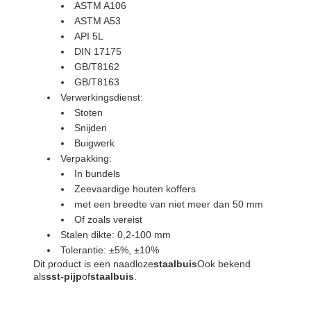
ASTM A106
ASTM A53
API 5L
DIN 17175
GB/T8162
GB/T8163
Verwerkingsdienst:
Stoten
Snijden
Buigwerk
Verpakking:
In bundels
Zeevaardige houten koffers
met een breedte van niet meer dan 50 mm
Of zoals vereist
Stalen dikte: 0,2-100 mm
Tolerantie: ±5%, ±10%
Dit product is een naadloze
staalbuis
Ook bekend
als
sst-pijp
of
staalbuis
.