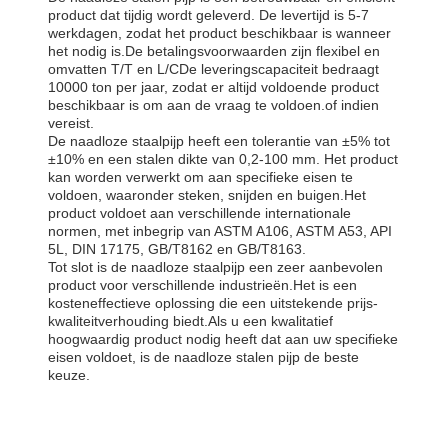
product dat tijdig wordt geleverd. De levertijd is 5-7
werkdagen, zodat het product beschikbaar is wanneer
het nodig is.De betalingsvoorwaarden zijn flexibel en
omvatten T/T en L/CDe leveringscapaciteit bedraagt
10000 ton per jaar, zodat er altijd voldoende product
beschikbaar is om aan de vraag te voldoen.of indien
vereist.
De naadloze staalpijp heeft een tolerantie van ±5% tot
±10% en een stalen dikte van 0,2-100 mm. Het product
kan worden verwerkt om aan specifieke eisen te
voldoen, waaronder steken, snijden en buigen.Het
product voldoet aan verschillende internationale
normen, met inbegrip van ASTM A106, ASTM A53, API
5L, DIN 17175, GB/T8162 en GB/T8163.
Tot slot is de naadloze staalpijp een zeer aanbevolen
product voor verschillende industrieën.Het is een
kosteneffectieve oplossing die een uitstekende prijs-
kwaliteitverhouding biedt.Als u een kwalitatief
hoogwaardig product nodig heeft dat aan uw specifieke
eisen voldoet, is de naadloze stalen pijp de beste
keuze.