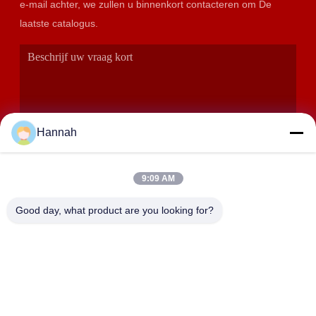
e-mail achter, we zullen u binnenkort contacteren om De
laatste catalogus.
Hannah
9:09 AM
VERZENDEN
Good day, what product are you looking for?
ADRES
Zalen 2408,2409,2410, Huakun-de Bouw, No.200-Sectie 2
Xiangfu-de Weg van het Oosten, Dongjing-Straat, Yuhua-
District, Tchang-cha, China