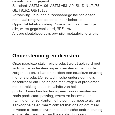
gewalst, warm geperst
Standard: ASTM A106, ASTM A53, API 5L, DIN 17175,
GB/T8162, GB/T8163
Verpakking: In bundels, zeewaardige houten dozen,
met staal omgeven dozen of naar behoefte
Oppervlaktebehandeling: Zwarte verf, lak, roestvrije
olie, warm gegalvaniseerd, 3PE, enz.
Andere sleutelwoorden: erw-pijp, metaalpijp, erw-pijp
Ondersteuning en diensten:
Onze naadloze stalen pijp product wordt geleverd met
technische ondersteuning en diensten om ervoor te
zorgen dat onze klanten hebben een naadloze ervaring
met ons product.Onze technische ondersteuning is
beschikbaar om u te helpen met vragen of problemen
met betrekking tot de installatie van het
productBovendien bieden wij een reeks diensten aan,
zoals productaanpassing, testen en inspectie, en
training om onze klanten te helpen het meeste uit hun
aankoop te halen.Neem contact met ons op om meer
te weten te komen over onze technische ondersteuning
en diensten voor de naadloze stalen buis product.