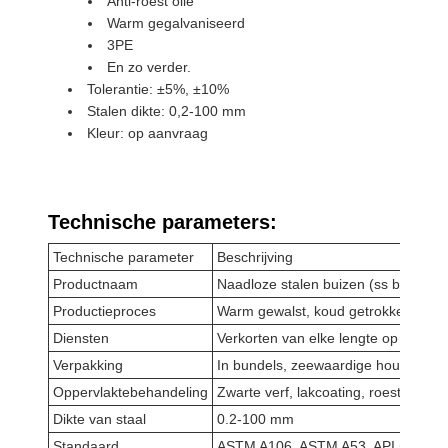
Anti-roest olie
Warm gegalvaniseerd
3PE
En zo verder.
Tolerantie: ±5%, ±10%
Stalen dikte: 0,2-100 mm
Kleur: op aanvraag
Technische parameters:
Technische parameter
Beschrijving
Productnaam
Naadloze stalen buizen (ss buizen)
Productieproces
Warm gewalst, koud getrokken, kou
Diensten
Verkorten van elke lengte op verzoe
Verpakking
In bundels, zeewaardige houten doz
Oppervlaktebehandeling
Zwarte verf, lakcoating, roestvrije o
Dikte van staal
0.2-100 mm
Standaard
ASTM A106, ASTM A53, API 5L, DI