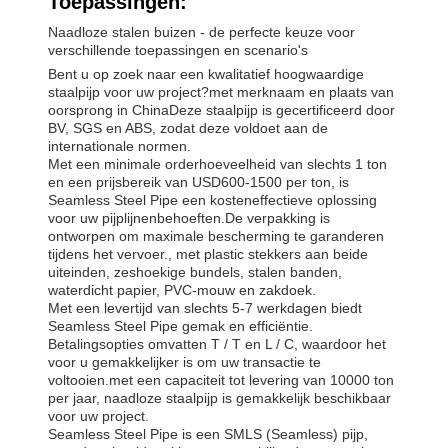
Toepassingen:
Naadloze stalen buizen - de perfecte keuze voor
verschillende toepassingen en scenario's
Bent u op zoek naar een kwalitatief hoogwaardige
staalpijp voor uw project?met merknaam en plaats van
oorsprong in ChinaDeze staalpijp is gecertificeerd door
BV, SGS en ABS, zodat deze voldoet aan de
internationale normen.
Met een minimale orderhoeveelheid van slechts 1 ton
en een prijsbereik van USD600-1500 per ton, is
Seamless Steel Pipe een kosteneffectieve oplossing
voor uw pijplijnenbehoeften.De verpakking is
ontworpen om maximale bescherming te garanderen
tijdens het vervoer., met plastic stekkers aan beide
uiteinden, zeshoekige bundels, stalen banden,
waterdicht papier, PVC-mouw en zakdoek.
Met een levertijd van slechts 5-7 werkdagen biedt
Seamless Steel Pipe gemak en efficiëntie.
Betalingsopties omvatten T / T en L / C, waardoor het
voor u gemakkelijker is om uw transactie te
voltooien.met een capaciteit tot levering van 10000 ton
per jaar, naadloze staalpijp is gemakkelijk beschikbaar
voor uw project.
Seamless Steel Pipe is een SMLS (Seamless) pijp,