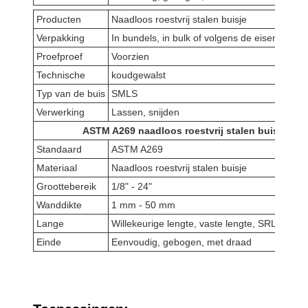
Producten
Naadloos roestvrij stalen buisje
Verpakking
In bundels, in bulk of volgens de eisen van de
Proefproef
Voorzien
Technische
koudgewalst
Typ van de buis
SMLS
Verwerking
Lassen, snijden
ASTM A269 naadloos roestvrij stalen buisje
Standaard
ASTM A269
Materiaal
Naadloos roestvrij stalen buisje
Groottebereik
1/8" - 24"
Wanddikte
1 mm - 50 mm
Lange
Willekeurige lengte, vaste lengte, SRL, DRL
Einde
Eenvoudig, gebogen, met draad