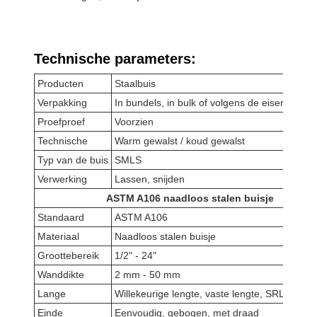
Technische parameters:
Producten
Staalbuis
Verpakking
In bundels, in bulk of volgens de eisen van de
Proefproef
Voorzien
Technische
Warm gewalst / koud gewalst
Typ van de buis
SMLS
Verwerking
Lassen, snijden
ASTM A106 naadloos stalen buisje
Standaard
ASTM A106
Materiaal
Naadloos stalen buisje
Groottebereik
1/2" - 24"
Wanddikte
2 mm - 50 mm
Lange
Willekeurige lengte, vaste lengte, SRL, DRL
Einde
Eenvoudig, gebogen, met draad