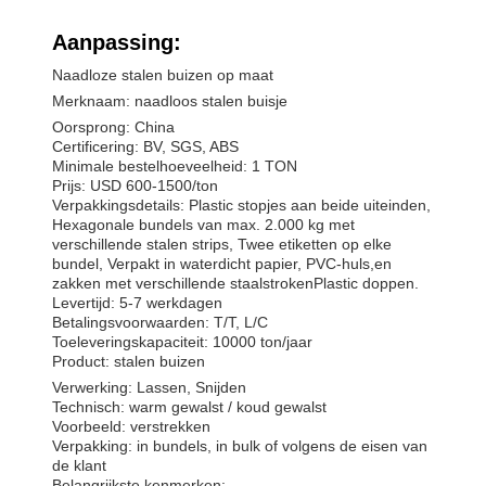
Aanpassing:
Naadloze stalen buizen op maat
Merknaam: naadloos stalen buisje
Oorsprong: China
Certificering: BV, SGS, ABS
Minimale bestelhoeveelheid: 1 TON
Prijs: USD 600-1500/ton
Verpakkingsdetails: Plastic stopjes aan beide uiteinden,
Hexagonale bundels van max. 2.000 kg met
verschillende stalen strips, Twee etiketten op elke
bundel, Verpakt in waterdicht papier, PVC-huls,en
zakken met verschillende staalstrokenPlastic doppen.
Levertijd: 5-7 werkdagen
Betalingsvoorwaarden: T/T, L/C
Toeleveringskapaciteit: 10000 ton/jaar
Product: stalen buizen
Verwerking: Lassen, Snijden
Technisch: warm gewalst / koud gewalst
Voorbeeld: verstrekken
Verpakking: in bundels, in bulk of volgens de eisen van
de klant
Belangrijkste kenmerken: