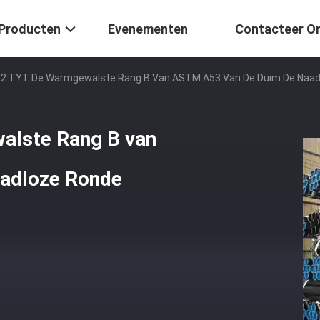
Producten
Evenementen
Contacteer O
52 TYT De Warmgewalste Rang B Van ASTM A53 Van De Duim De Naadl
alste Rang B van
adloze Ronde