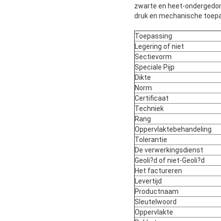
zwarte en heet-ondergedomp
druk en mechanische toepas
Toepassing
Legering of niet
Sectievorm
Speciale Pijp
Dikte
Norm
Certificaat
Techniek
Rang
Oppervlaktebehandeling
Tolerantie
De verwerkingsdienst
Geoli?d of niet-Geoli?d
Het factureren
Levertijd
Productnaam
Sleutelwoord
Oppervlakte