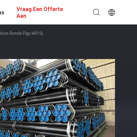
Vraag Een Offerte
ns
Aan
oze Ronde Pijp/API 5L