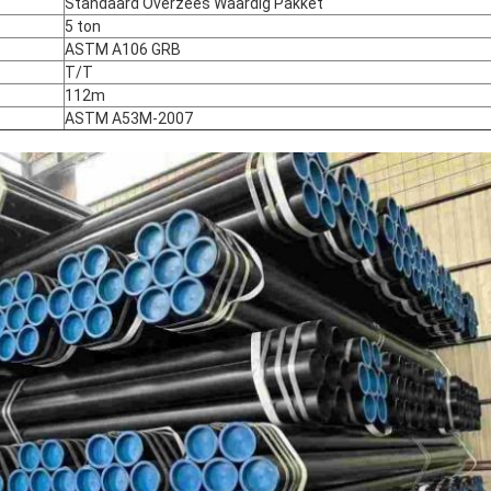
Standaard Overzees Waardig Pakket
5 ton
ASTM A106 GRB
T/T
112m
ASTM A53M-2007