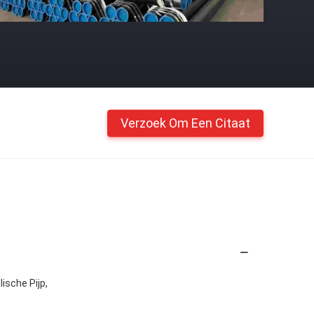
Verzoek Om Een Citaat
lische Pijp,