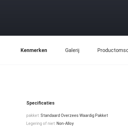
Kenmerken
Galerij
Productomsch
Specificaties
pakket:
Standaard Overzees Waardig Pakket
Legering of niet:
Non-Alloy