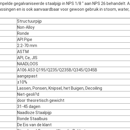
elde gegalvaniseerde staalpijp in NPS 1/8 ″ aan NPS 26 behandelt. 
singen en is ook aanvaardbaar voor gewoon gebruik in stoom, water, g
Structuurpijp
Non-Alloy
Ronde
API Pipe
2.2-70 mm
ASTM
API, Ce, JIS
NAADLOOS
A106 A53 Q195/Q235/Q235B/Q345/Q345B
aangepast
±10%
Lassen, Ponsen, Knipsel, het Buigen, Decoiling
Niet-geoli?d
door theoretisch gewicht
31-45 dagen
Naadloze Staalpijp
Ronde Staalbuis
De Eis van de klant