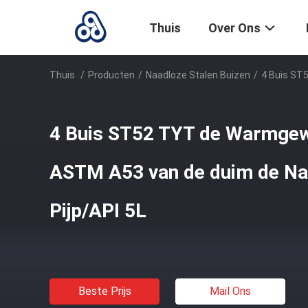
Thuis
Over Ons
Thuis
/
Producten
/
Naadloze Stalen Buizen
/
4 Buis ST
4 Buis ST52 TYT de Warmgew
ASTM A53 van de duim de Na
Pijp/API 5L
Beste Prijs
Mail Ons