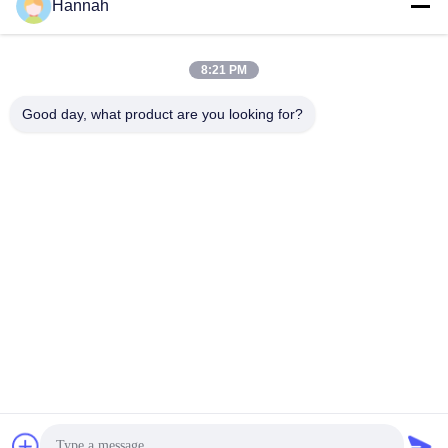
Hannah
8:21 PM
VERZENDEN
Good day, what product are you looking for?
ADRES
Zalen 2408,2409,2410, Huakun-de Bouw, No.200-Sectie 2
Xiangfu-de Weg van het Oosten, Dongjing-Straat, Yuhua-
District, Tchang-cha, China
JOHO STEEL CO., LTD
China Goede Kwaliteit Naadloze stalen buizen
Leverancier. Auteursrecht © 2023-2026 Joho Steel Co.,